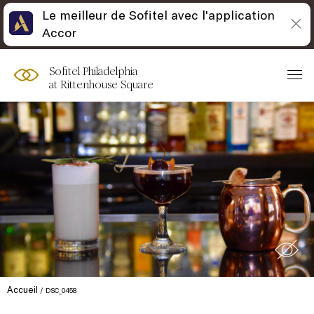
Le meilleur de Sofitel avec l'application
Skip
Open
Accor
to
acessibility
content
panel
Sofitel Philadelphia
at Rittenhouse Square
Accueil
DSC_0458