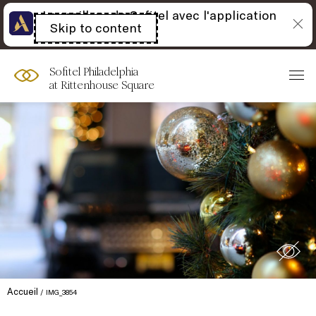
Le meilleur de Sofitel avec l'application
Skip to content
Open
Accor
acessibility
panel
Sofitel Philadelphia
at Rittenhouse Square
Accueil
IMG_3854