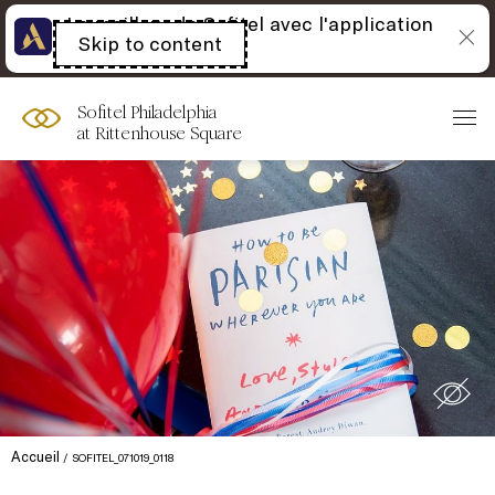
Le meilleur de Sofitel avec l'application
Skip to content
Open
Accor
acessibility
panel
Sofitel Philadelphia
at Rittenhouse Square
Accueil
SOFITEL_071019_0118